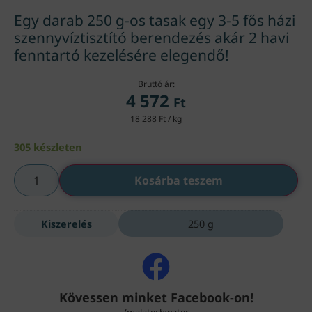
Egy darab 250 g-os tasak egy 3-5 fős házi
szennyvíztisztító berendezés akár 2 havi
fenntartó kezelésére elegendő!
Bruttó ár:
4 572
Ft
18 288 Ft / kg
305 készleten
Kosárba teszem
Kiszerelés
250 g
Kövessen minket Facebook-on!