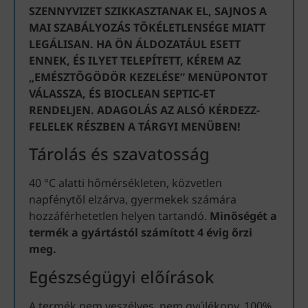
SZENNYVIZET SZIKKASZTANAK EL, SAJNOS A
MAI SZABÁLYOZÁS TÖKÉLETLENSÉGE MIATT
LEGÁLISAN. HA ÖN ÁLDOZATÁUL ESETT
ENNEK, ÉS ILYET TELEPÍTETT, KÉREM AZ
„EMÉSZTŐGÖDÖR KEZELÉSE” MENÜPONTOT
VÁLASSZA, ÉS BIOCLEAN SEPTIC-ET
RENDELJEN. ADAGOLÁS AZ ALSÓ KÉRDEZZ-
FELELEK RÉSZBEN A TÁRGYI MENÜBEN!
Tárolás és szavatosság
40 °C alatti hőmérsékleten, közvetlen
napfénytől elzárva, gyermekek számára
hozzáférhetetlen helyen tartandó.
Minőségét a
termék a gyártástól számított 4 évig őrzi
meg.
Egészségügyi előírások
A termék nem veszélyes, nem gyúlékony, 100%