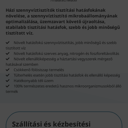
/malatechwater
Házi szennyvíztisztítók tisztítási hatásfokának
növelése, a szennyvíztisztító mikrobaállományának
optimalizálása, üzemzavart követő újraoltása,
stabilabb tisztítási hatásfok, szebb és jobb minőségű
tisztított víz.
Növelt hatásfokú szennyvíztisztítás, jobb minőségű és szebb
tisztított víz
Növelt hatásfokú szerves anyag, nitrogén és foszforeltávolítás
Növelt ellenállóképesség a háztartási vegyszerek mérgező
hatásával szemben
Csökkenő fölösiszap termelés
Túlterhelés esetén jobb tisztítási hatásfok és ellenálló képesség
Hatékonyabb téli üzem
100% természetes eredetű hasznos mikroorganizmusokból álló
termék
Szállítási és kézbesítési