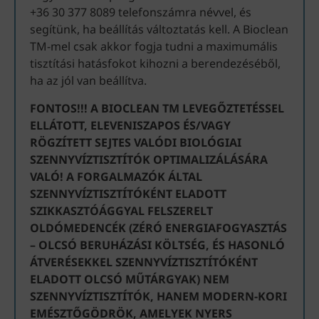
+36 30 377 8089 telefonszámra névvel, és
segítünk, ha beállítás változtatás kell. A Bioclean
TM-mel csak akkor fogja tudni a maximumális
tisztítási hatásfokot kihozni a berendezéséből,
ha az jól van beállítva.
FONTOS!!! A BIOCLEAN TM LEVEGŐZTETÉSSEL
ELLÁTOTT, ELEVENISZAPOS ÉS/VAGY
RÖGZÍTETT SEJTES VALÓDI BIOLÓGIAI
SZENNYVÍZTISZTÍTÓK OPTIMALIZÁLÁSÁRA
VALÓ! A FORGALMAZÓK ÁLTAL
SZENNYVÍZTISZTÍTÓKÉNT ELADOTT
SZIKKASZTÓÁGGYAL FELSZERELT
OLDÓMEDENCÉK (ZÉRÓ ENERGIAFOGYASZTÁS
– OLCSÓ BERUHÁZÁSI KÖLTSÉG, ÉS HASONLÓ
ÁTVERÉSEKKEL SZENNYVÍZTISZTÍTÓKÉNT
ELADOTT OLCSÓ MŰTÁRGYAK) NEM
SZENNYVÍZTISZTÍTÓK, HANEM MODERN-KORI
EMÉSZTŐGÖDRÖK, AMELYEK NYERS