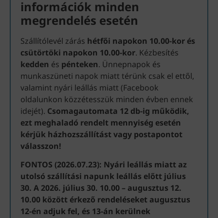
információk minden
megrendelés esetén
Szállítólevél zárás
hétfői napokon 10.00-kor és
csütörtöki napokon 10.00-kor
. Kézbesítés
kedden
és
pénteken
. Ünnepnapok és
munkaszüneti napok miatt térünk csak el ettől,
valamint nyári leállás miatt (Facebook
oldalunkon közzétesszük minden évben ennek
idejét).
Csomagautomata 12 db-ig működik,
ezt meghaladó rendelt mennyiség esetén
kérjük házhozszállítást vagy postapontot
válasszon!
FONTOS (2026.07.23): Nyári leállás miatt az
utolsó szállítási napunk leállás előtt július
30. A 2026. július 30. 10.00 – augusztus 12.
10.00 között érkező rendeléseket augusztus
12-én adjuk fel, és 13-án kerülnek