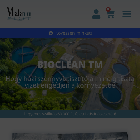
0
Kövessen minket!
BIOCLEAN TM
Hogy házi szennyvíztisztítója mindig tiszta
vizet engedjen a környezetbe
Ingyenes szállítás 60 000 Ft feletti vásárlás esetén!