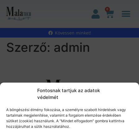
0
Kövessen minket!
Szerző:
admin
Fontosnak tartjuk az adatok
védelmét
A böngészési élmény fokozása, a személyre szabott hirdetések vagy
tartalmak megjelenítése, valamint a forgalom elemzése érdekében
sütiket (cookie) használunk. A "Mindet elfogadom" gombra kattintva
hozzájárulhat a sütik használatához.
Malatech Water Kft.